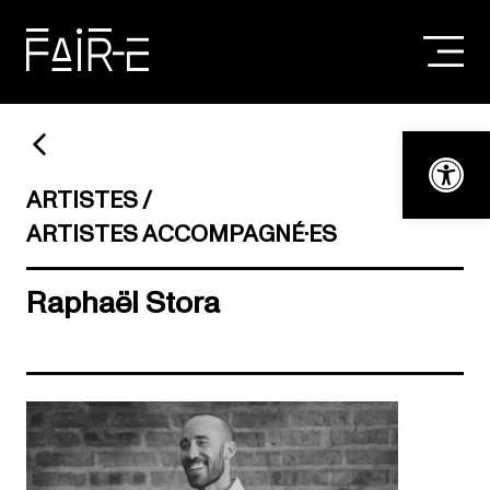
Skip
to
content
RECHERCHER :
Ouvrir la bar
ARTISTES
ARTISTES ACCOMPAGNÉ·ES
Raphaël Stora