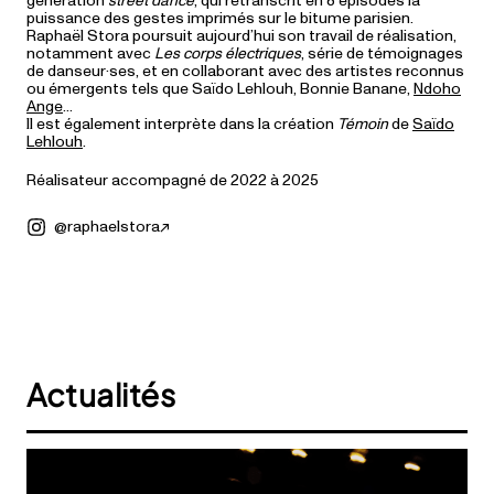
génération
street dance
, qui retranscrit en 8 épisodes la
puissance des gestes imprimés sur le bitume parisien.
Raphaël Stora poursuit aujourd’hui son travail de réalisation,
notamment avec
Les corps électriques
, série de témoignages
de danseur·ses, et en collaborant avec des artistes reconnus
ou émergents tels que Saïdo Lehlouh, Bonnie Banane,
Ndoho
Ange
…
Il est également interprète dans la création
Témoin
de
Saïdo
Lehlouh
.
Réalisateur accompagné de 2022 à 2025
@raphaelstora
Actualités