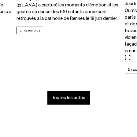
Jeudi 
de
(@L.A.V.A.) a capturé les moments d’émotion et les
Oumra
unis à
gestes de danse des 510 enfants qui se sont
par le
retrouvés à la patinoire de Rennes le 18 juin dernier.
et de 
trava
En savoir plus
violen
façade
cœur 
[…]
En sav
Toutes les actus