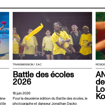
TRANSMISSION
EAC
RÉSID
Battle des écoles
AN
2026
de
Lo
Ko
18 juin 2026
cène
Pour la deuxième édition du Battle des écoles, le
ttle
photographe et danseur Jonathan Dacko