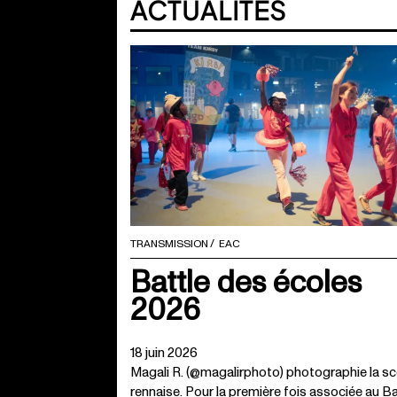
ACTUALITÉS
TRANSMISSION
EAC
Battle des écoles
2026
18 juin 2026
Magali R. (@magalirphoto) photographie la s
rennaise. Pour la première fois associée au Ba