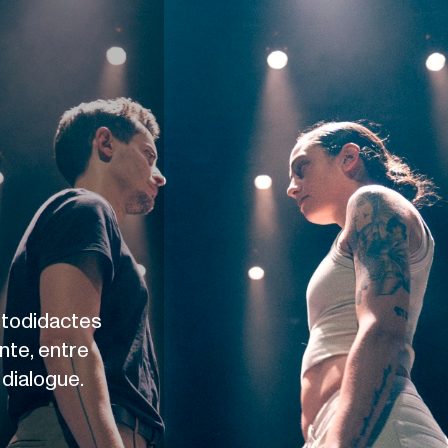
utodidactes
nte, entre
dialogue.