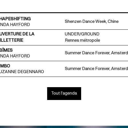
HAPESHIFTING
Shenzen Dance Week, Chine
INDA HAYFORD
UVERTURE DE LA
UNDER/GROUND
ILLETTERIE
Rennes métropole
BÎMES
Summer Dance Forever, Amster
INDA HAYFORD
IMBO
Summer Dance Forever, Amster
UZANNE DEGENNARO
Tout l'agenda