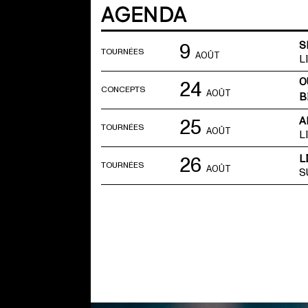
AGENDA
9
S
TOURNÉES
AOÛT
L
O
24
CONCEPTS
AOÛT
B
25
A
TOURNÉES
AOÛT
L
26
L
TOURNÉES
AOÛT
S