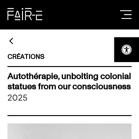
Skip
to
content
RECHERCHER :
Ouvrir la bar
CRÉATIONS
Autothérapie, unbolting colonial
statues from our consciousness
2025