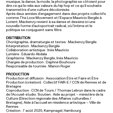
musique, la danse, la mode, la photographie se côtoient pour
dire ce qui le relie aux valeurs du hip hop et ce qu’il souhaite
transmettre d’une culture décolonisée.
Après deux années d’engagement dans des projets collectifs
comme The Love Movement et l’Espace Mauricio Bergile à
Lorient, Mackenzy revient à sa danse et dessine ici une
nouvelle forme d’autoportrait radical, où l’intime et le
politique se conjuguent sans filtre.
DISTRIBUTION
Chorégraphie, dramaturgie et textes : Mackenzy Bergile
Interprétation : Mackenzy Bergile
Collaboration artistique : Inès Mauricio
Lumière : Eduardo Abdala
Graphisme : Mackenzy Bergile, Inès Mauricio
Chargée de production : Daphné Bouhours
Responsable de tournée : Marion Roger
PRODUCTION
Production et diffusion : Association Être et Faire et Être
Production (création) : Collectif FAIR-E / CCN de Rennes et de
Bretagne
Coproduction : CCN de Tours / Thomas Lebrun dans le cadre
de l’Accueil-studio. Soutien : Aide au projet – ministère de la
Culture (Direction régionale des Affaires culturelles /
Bretagne), Aide à l’accueil en résidence artistique – Ville de
Rennes
Création : 7 août 2025, Kampnagel, Hambourg