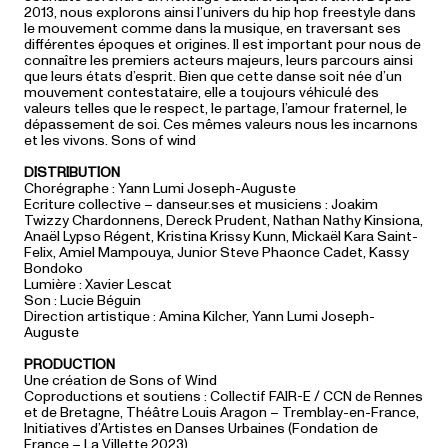
2013, nous explorons ainsi l’univers du hip hop freestyle dans
le mouvement comme dans la musique, en traversant ses
différentes époques et origines. Il est important pour nous de
connaître les premiers acteurs majeurs, leurs parcours ainsi
que leurs états d’esprit. Bien que cette danse soit née d’un
mouvement contestataire, elle a toujours véhiculé des
valeurs telles que le respect, le partage, l’amour fraternel, le
dépassement de soi. Ces mêmes valeurs nous les incarnons
et les vivons. Sons of wind
DISTRIBUTION
Chorégraphe : Yann Lumi Joseph-Auguste
Ecriture collective – danseur.ses et musiciens : Joakim
Twizzy Chardonnens, Dereck Prudent, Nathan Nathy Kinsiona,
Anaël Lypso Régent, Kristina Krissy Kunn, Mickaël Kara Saint-
Felix, Amiel Mampouya, Junior Steve Phaonce Cadet, Kassy
Bondoko
Lumière : Xavier Lescat
Son : Lucie Béguin
Direction artistique : Amina Kilcher, Yann Lumi Joseph-
Auguste
PRODUCTION
Une création de Sons of Wind
Coproductions et soutiens : Collectif FAIR-E / CCN de Rennes
et de Bretagne, Théâtre Louis Aragon – Tremblay-en-France,
Initiatives d’Artistes en Danses Urbaines (Fondation de
France – La Villette 2023)