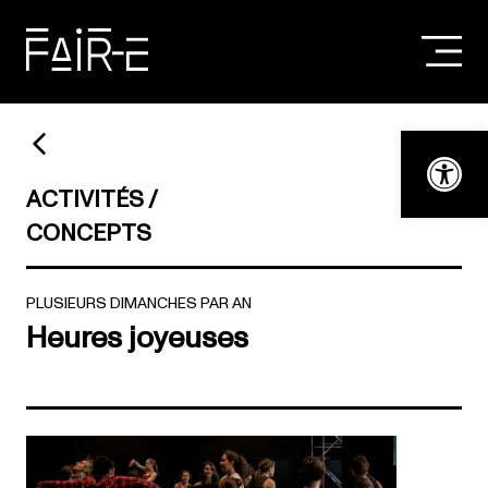
Skip
to
content
RECHERCHER :
Ouvrir la bar
ACTIVITÉS
CONCEPTS
PLUSIEURS DIMANCHES PAR AN
Heures joyeuses