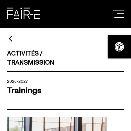
Skip
to
content
RECHERCHER :
Ouvrir la bar
ACTIVITÉS
TRANSMISSION
2026-2027
Trainings