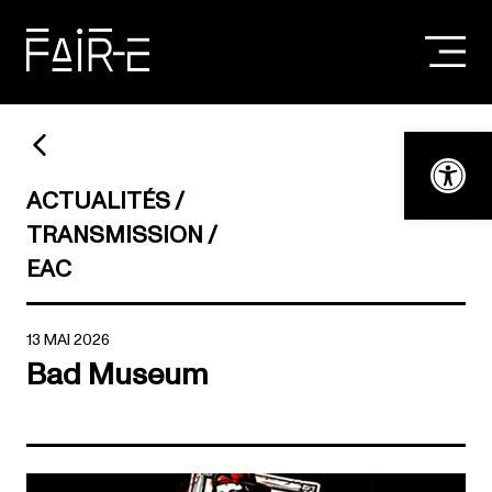
Skip
to
content
RECHERCHER :
Ouvrir la bar
ACTUALITÉS
TRANSMISSION
EAC
13 MAI 2026
Bad Museum