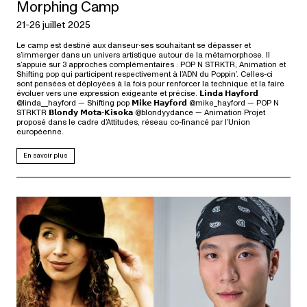
Morphing Camp
21-26 juillet 2025
Le camp est destiné aux danseur·ses souhaitant se dépasser et
s’immerger dans un univers artistique autour de la métamorphose. Il
s’appuie sur 3 approches complémentaires : POP N STRKTR, Animation et
Shifting pop qui participent respectivement à l’ADN du Poppin’. Celles-ci
sont pensées et déployées à la fois pour renforcer la technique et la faire
évoluer vers une expression exigeante et précise. 𝗟𝗶𝗻𝗱𝗮 𝗛𝗮𝘆𝗳𝗼𝗿𝗱
@linda__hayford — Shifting pop 𝗠𝗶𝗸𝗲 𝗛𝗮𝘆𝗳𝗼𝗿𝗱 @mike_hayford — POP N
STRKTR 𝗕𝗹𝗼𝗻𝗱𝘆 𝗠𝗼𝘁𝗮-𝗞𝗶𝘀𝗼𝗸𝗮 @blondyydance — Animation Projet
proposé dans le cadre d’Attitudes, réseau co-financé par l’Union
européenne.
En savoir plus