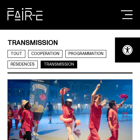
Skip
to
content
RECHERCHER :
Ouvrir la bar
TRANSMISSION
TOUT
COOPÉRATION
PROGRAMMATION
RÉSIDENCES
TRANSMISSION