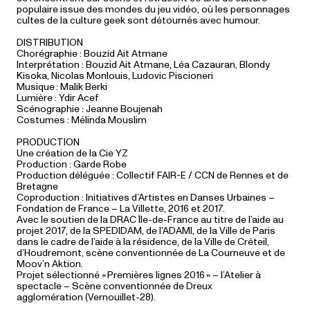
populaire issue des mondes du jeu vidéo, où les personnages
cultes de la culture geek sont détournés avec humour.
DISTRIBUTION
Chorégraphie : Bouzid Ait Atmane
Interprétation : Bouzid Ait Atmane, Léa Cazauran, Blondy
Kisoka, Nicolas Monlouis, Ludovic Piscioneri
Musique : Malik Berki
Lumière : Ydir Acef
Scénographie : Jeanne Boujenah
Costumes : Mélinda Mouslim
PRODUCTION
Une création de la Cie YZ
Production : Garde Robe
Production déléguée : Collectif FAIR-E / CCN de Rennes et de
Bretagne
Coproduction : Initiatives d’Artistes en Danses Urbaines –
Fondation de France – La Villette, 2016 et 2017.
Avec le soutien de la DRAC Île-de-France au titre de l’aide au
projet 2017, de la SPEDIDAM, de l’ADAMI, de la Ville de Paris
dans le cadre de l’aide à la résidence, de la Ville de Créteil,
d’Houdremont, scène conventionnée de La Courneuve et de
Moov’n Aktion.
Projet sélectionné « Premières lignes 2016 » – l’Atelier à
spectacle – Scène conventionnée de Dreux
agglomération (Vernouillet-28).