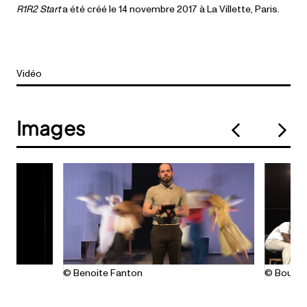
R1R2 Start
a été créé le 14 novembre 2017 à La Villette, Paris.
Vidéo
Images
© Benoite Fanton
© Bouzid