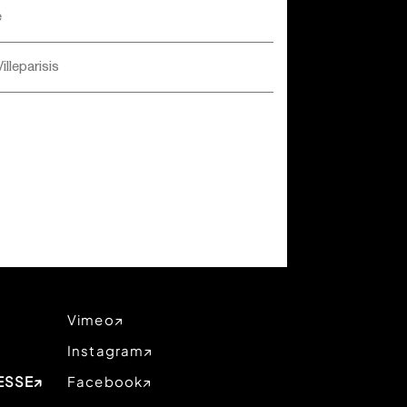
e
illeparisis
Vimeo
Instagram
ESSE
Facebook