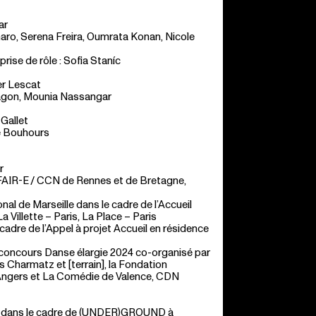
ar
aro, Serena Freira, Oumrata Konan, Nicole
rise de rôle : Sofia Staníc
er Lescat
ragon, Mounia Nassangar
 Gallet
é Bouhours
r
 FAIR-E / CCN de Rennes et de Bretagne,
al de Marseille dans le cadre de l’Accueil
La Villette – Paris, La Place – Paris
 cadre de l’Appel à projet Accueil en résidence
u concours Danse élargie 2024 co-organisé par
ris Charmatz et [terrain], la Fondation
 Angers et La Comédie de Valence, CDN
24, dans le cadre de (UNDER)GROUND à