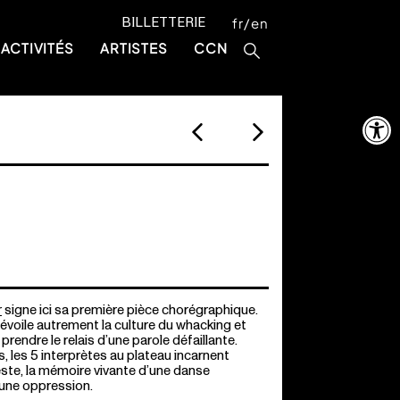
BILLETTERIE
fr
en
ACTIVITÉS
ARTISTES
CCN
Ouvrir la 
r
signe ici sa première pièce chorégraphique.
 dévoile autrement la culture du whacking et
prendre le relais d’une parole défaillante.
s, les 5 interprètes au plateau incarnent
este, la mémoire vivante d’une danse
’une oppression.