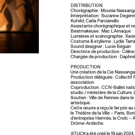
DISTRIBUTION
Chorégraphie : Mounia Nassang
Interprétation : Suzanne Degenn
Kufeld, Carla Parcianello
Assistante chorégraphique et rep
Beatmakeuse : Mac L’Arnaque
Lumières et scénographie : Xavi
Costume & stylisme : Lydie Tar
Sound designer : Lucie Béguin
Directrice de production : Céline
Chargée de production : Daphn
PRODUCTION
Une création de la Cie Nassanga
Production déléguée : Collectif
association
Coproduction : CCN-Ballet nation
studio / ministère de la Culture, 
Soutien : Ville de Rennes dans le
artistique.
Cette œuvre a reçu le 1er prix a
le Théâtre de la Ville – Paris, Bo
d’entreprise Hermès, le Cndc –
Drôme-Ardèche.
STUCK
a été créé le 19 juin 20