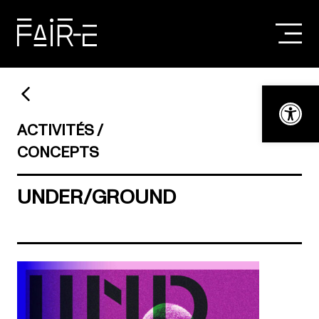
Skip
to
content
RECHERCHER :
Ouvrir la bar
ACTIVITÉS
CONCEPTS
UNDER/GROUND