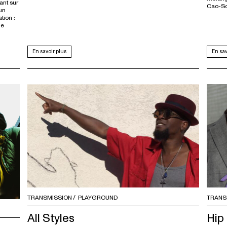
ant sur
Cao-So
 un
tion :
de
En savoir plus
En sav
TRANSMISSION
PLAYGROUND
TRANS
All Styles
Hip