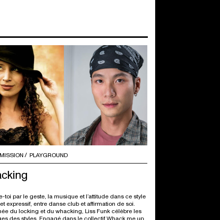
MISSION
PLAYGROUND
cking
-toi par le geste, la musique et l’attitude dans ce style
 et expressif, entre danse club et affirmation de soi.
ée du locking et du whacking, Liss Funk célèbre les
es des styles. Engagé dans le collectif Whack me up,