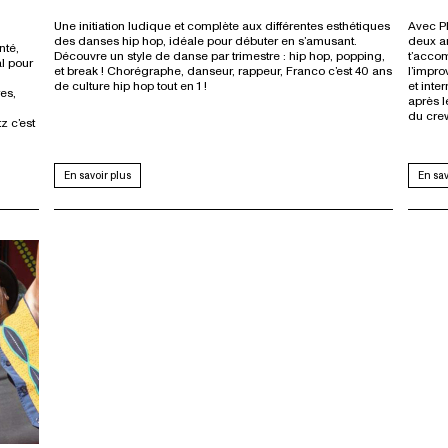
Une initiation ludique et complète aux différentes esthétiques
Avec Ph
des danses hip hop, idéale pour débuter en s’amusant.
deux ar
nté,
Découvre un style de danse par trimestre : hip hop, popping,
t’accom
l pour
et break ! Chorégraphe, danseur, rappeur, Franco c’est 40 ans
l’impro
de culture hip hop tout en 1 !
et inte
res,
après 
du cre
z c’est
En savoir plus
En sav