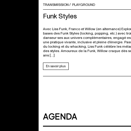
TRANSMISSION
PLAYGROUND
Funk Styles
Avec Liss Funk, Franco et Willow (en alternance) Explor
bases des Funk Styles (locking, popping, etc.) avec tro
danseur·ses aux univers complémentaires, engagé·es
une pratique vivante, inclusive et pleine d’énergie. Pa
du locking et du whacking, Liss Funk célèbre les mél
des styles. Amoureux de la Funk, Willow craque dès s
ans […]
En savoir plus
AGENDA