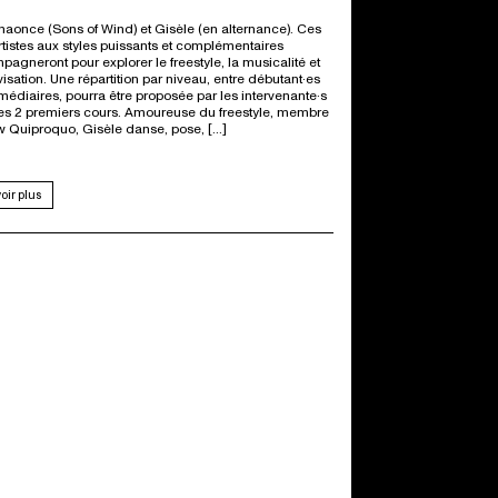
aonce (Sons of Wind) et Gisèle (en alternance). Ces
tistes aux styles puissants et complémentaires
pagneront pour explorer le freestyle, la musicalité et
visation. Une répartition par niveau, entre débutant·es
rmédiaires, pourra être proposée par les intervenante·s
les 2 premiers cours. Amoureuse du freestyle, membre
w Quiproquo, Gisèle danse, pose, […]
oir plus