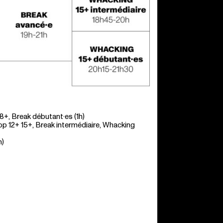
 8+, Break débutant·es (1h)
hop 12+ 15+, Break intermédiaire, Whacking
h)