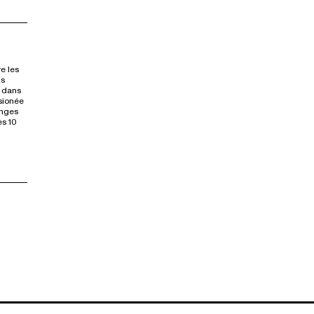
e les
is
 dans
ssionée
anges
es 10