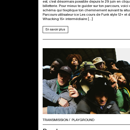
est, c’est désormais possible depuis le 29 juin en cliqu
billetterie. Pour mieux te guider sur ton parcours, voici
schéma qui t’explique ton cheminement suivant ta situa
Parcours utilisateur·ice Les cours de Funk style 12+ et 
Whacking 15+ intermédiaire […]
En savoir plus
TRANSMISSION
PLAYGROUND