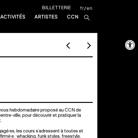
BILLETTERIE
fr
en
ACTIVITÉS
ARTISTES
CCN
Ouvrir la 
ez-vous hebdomadaire proposé au CCN de
tre-ville, pour découvrir et pratiquer la
.
agé·es, les cours s’adressent à toutes et
irmé·e : whacking, funk styles, freestyle,