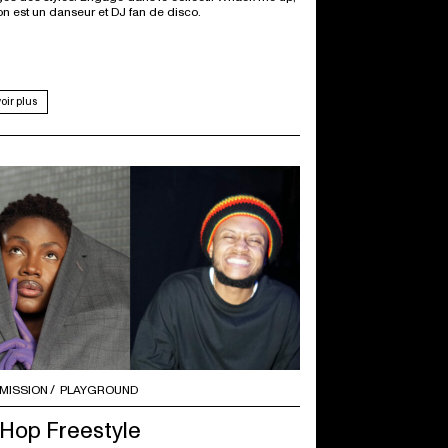
n est un danseur et DJ fan de disco.
oir plus
MISSION
PLAYGROUND
 Hop Freestyle