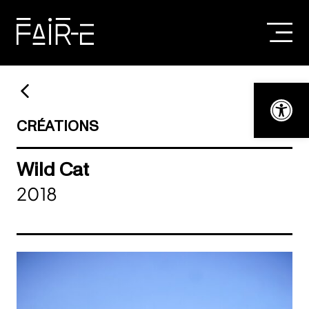
Skip
to
content
RECHERCHER :
Ouvrir la bar
CRÉATIONS
Wild Cat
2018