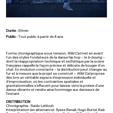
Durée :
50min
Public :
Tout public à partir de 8 ans
Forme chorégraphique sous tension,
Wild Cat
met en avant
l’un des styles fondateurs de la danse hip hop – le
b-boying
–
dont la réappropriation technique et esthétique par la scène
française rappelle la façon précise et délicate de bouger d’un
chat. En évolution constante – la distribution peut changer au
fur et à mesure que le projet se construit –
Wild Cat
propose
dès lors un véritable espace d’expression individuelle et
d’improvisation, où les contraintes spatiales et
gravitationnelles s’effacent pour laisser vivre la poésie d’une
danse vibrante et rendre ainsi hommage aux danseurs de
l’instant.
DISTRIBUTION
Chorégraphie : Saïdo Lehlouh
Interprétation (en alternance) : Ilyess Benali, Hugo Burtel, Kaê