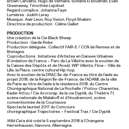
Brown Carvalho, Hugo de Vathaire, Sofiane El Boukhari, Evan
Greenaway, Timothée Lejolivet
Regard complice : Johanna Faye
Lumières : Judith Leray
Musique : Awir Léon, Roy Vision, Floyd Shakim
Directrice de production : Céline Gallet
PRODUCTION
Une création de la Cie Black Sheep
Production : Garde Robe
Production déléguée : Collectif FAIR-E / CCN de Rennes et de
Bretagne
Coproductions : Initiatives d’Artistes en Danses Urbaines
(Fondation de France – Parc de La Villette avec le soutien de
la Caisse des Dépôts et de l’Acsé), WIP Villette, Flow – Ville de
Lille, la Place, centre culturel Hip-hop.
Avec le soutien de la DRAC Île-de-France au titre de l’aide au
projet 2018, de la Région Île-de-France, de l’ADAMI, de la ville
de Paris au titre de l’aide à la résidence 2018, du Centre
Chorégraphique National de La Rochelle / Poitou-Charentes,
Kader Attou / Cie Accrorap, de la cie Dyptik, du Théâtre 71,
scène nationale de Malakoff et d’Houdremont, scène
conventionnée de la Courneuve.
Spectacle lauréat 2017 du Concours
chorégraphique Trajectoires – Festival Trax / Cie Dyptik
Wild Cat
a été créé le 5 septembre 2018 à l’Orangerie
Herrenhausen, Hanovre, Allemagne.