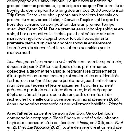
chorégraphe de Saïdo Lehlouh. Tourné vers la notion de
groupe dès ses prémices, il participe à marquer l’histoire du b-
boying de son empreinte le long des années 2000 avec le Bad
Trip Crew. Cette « touche » propre aux breakers français·es,
proche du mouvement félin, « Darwin » l’explore et l’exporte
hors des terrains de compétition dans un premier temps
avec
Wild Cat
en 2014. De ce premier essai chorégraphique en
solo, il tire un manifeste technique et esthétique sur une
manière singulière d’appréhender le sol. Il pose ainsi la
première pierre d’un geste chorégraphique entièrement
tourné vers la sincérité et les relations sensibles par le
mouvement.
Apaches
, pensé comme un
spin off
de son premier spectacle,
dessine depuis 2019 les contours d’une performance
collective à géométrie variable, retraçant les croisements
d’interprètes amateur·ices et professionel·les aux identités
fortes, de la scène à l’espace public, naviguant entre leurs
intimités partagées et leur engagement pour le moment
présent. À partir de cette idée directrice, le chorégraphe
déplie un véritable protocole de rencontre dansée et de
recherche formelle qui trouve son écrin au plateau en 2024,
dans une version resserrée et nouvellement habillée :
Témoin
.
Avec l’altérité au centre de son attention, Saïdo Lehlouh
compose la compagnie Black Sheep aux côtés de Johanna
Faye et se consacre à la co-écriture d’
Iskio
, en 2015, puis
Fact
,
en 2017 et
Earthbound
(2021), toute dernière création en date