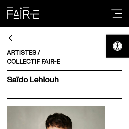
Skip
to
content
RECHERCHER :
Ouvrir la bar
ARTISTES
COLLECTIF FAIR-E
Saïdo Lehlouh