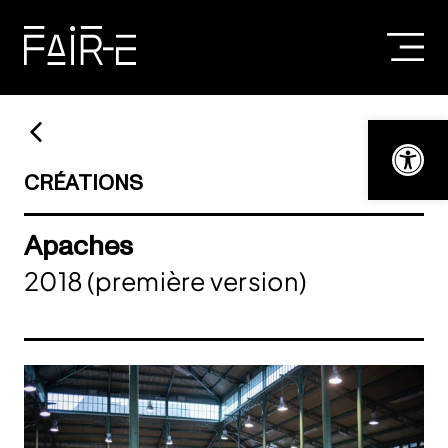
Skip
to
content
RECHERCHER :
Ouvrir la bar
CRÉATIONS
Apaches
2018 (première version)