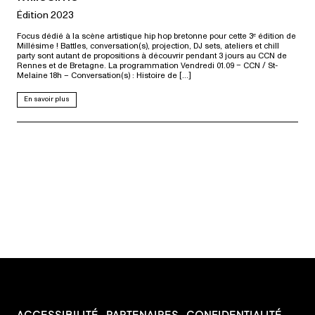
Édition 2023
Focus dédié à la scène artistique hip hop bretonne pour cette 3ᵉ édition de
Millésime ! Battles, conversation(s), projection, DJ sets, ateliers et chill
party sont autant de propositions à découvrir pendant 3 jours au CCN de
Rennes et de Bretagne. La programmation Vendredi 01.09 – CCN / St-
Melaine 18h – Conversation(s) : Histoire de […]
En savoir plus
ACCESSIBILITÉ
PARTENAIRES
CONFIDENTIALITÉ