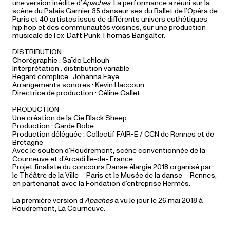
une version inédite d’
Apaches
. La performance a réuni sur la
scène du Palais Garnier 35 danseur·ses du Ballet de l’Opéra de
Paris et 40 artistes issus de différents univers esthétiques –
hip hop et des communautés voisines, sur une production
musicale de l’ex-Daft Punk Thomas Bangalter.
DISTRIBUTION
Chorégraphie : Saïdo Lehlouh
Interprétation : distribution variable
Regard complice : Johanna Faye
Arrangements sonores : Kevin Haccoun
Directrice de production : Céline Gallet
PRODUCTION
Une création de la Cie Black Sheep
Production : Garde Robe
Production déléguée : Collectif FAIR-E / CCN de Rennes et de
Bretagne
Avec le soutien d’Houdremont, scène conventionnée de la
Courneuve et d’Arcadi Île-de- France.
Projet finaliste du concours Danse élargie 2018 organisé par
le Théâtre de la Ville – Paris et le Musée de la danse – Rennes,
en partenariat avec la Fondation d’entreprise Hermès.
La première version d’
Apaches
a vu le jour le 26 mai 2018 à
Houdremont, La Courneuve.