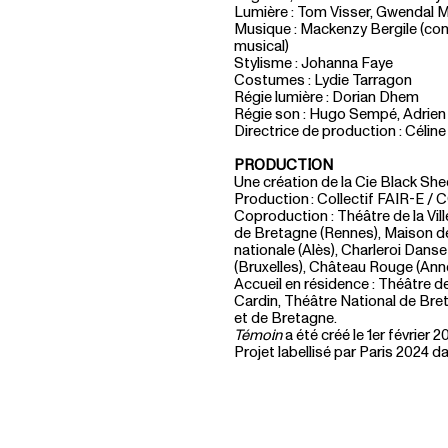
Lumière : Tom Visser, Gwendal 
Musique : Mackenzy Bergile (co
musical)
Stylisme : Johanna Faye
Costumes : Lydie Tarragon
Régie lumière : Dorian Dhem
Régie son : Hugo Sempé, Adrien
Directrice de production : Céline
PRODUCTION
Une création de la Cie Black Sh
Production : Collectif FAIR-E /
Coproduction : Théâtre de la Vil
de Bretagne (Rennes), Maison de
nationale (Alès), Charleroi Dans
(Bruxelles), Château Rouge (An
Accueil en résidence : Théâtre de
Cardin, Théâtre National de Bre
et de Bretagne.
Témoin
a été créé le 1er février
Projet labellisé par Paris 2024 da