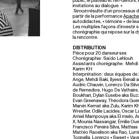
public, le plateau et l’en-dehors
invitations au dialogue. »
Témoin
résulte d’un processus d
partir de la performance
Apache
autodidactes, « témoins » de leu
Les multiples façons d’investir su
chorégraphie qui repose sur la 
la rencontre.
DISTRIBUTION
Pièce pour 20 danseur·ses
Chorégraphie : Saïdo Lehlouh
Assistants chorégraphe : Mehdi
Karim KH
Interprétation : deux équipes de
Ange, Mehdi Baki, Ilyess Benali
Audric Chauvin, Lorenzo Da Sil
de Remedios, Hugo De Vathaire,
Boukhari, Dylan Eusebe aka Buzz
Evan Greenaway, Théodora Guerm
Marvin Kemat aka Zulu, Karim K
Wrestler, Odile Lacides, Oscar L
Amiel Mampouya aka El mielo, An
X, Mounia Nassangar, Émilie Ou
Francisco Pereira Silva, Mathias
Mattéo Raoelison aka Rao, Lumi 
Tognella, Lorenzo « Sweet » Vays