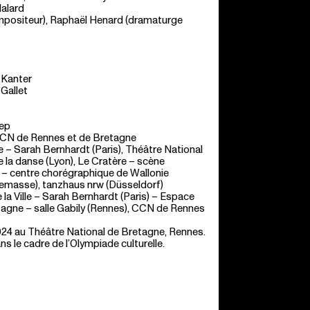
Malard
mpositeur), Raphaël Henard (dramaturge
 Kanter
 Gallet
eep
 CCN de Rennes et de Bretagne
le – Sarah Bernhardt (Paris), Théâtre National
 la danse (Lyon), Le Cratère – scène
e – centre chorégraphique de Wallonie
nemasse), tanzhaus nrw (Düsseldorf)
 la Ville – Sarah Bernhardt (Paris) – Espace
tagne – salle Gabily (Rennes), CCN de Rennes
 2024 au Théâtre National de Bretagne, Rennes.
ns le cadre de l’Olympiade culturelle.