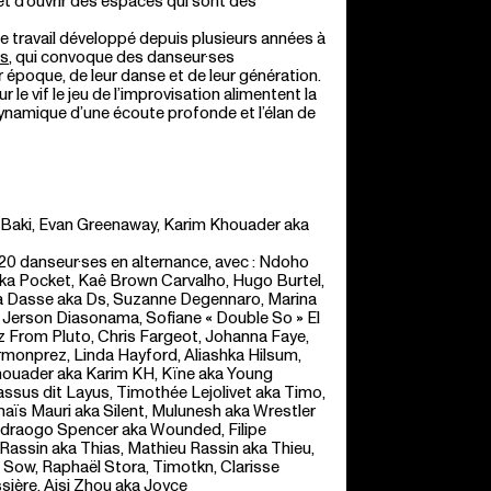
, et d’ouvrir des espaces qui sont des
e travail développé depuis plusieurs années à
s
, qui convoque des danseur·ses
r époque, de leur danse et de leur génération.
r le vif le jeu de l’improvisation alimentent la
dynamique d’une écoute profonde et l’élan de
 Baki, Evan Greenaway, Karim Khouader aka
 20 danseur·ses en alternance, avec : Ndoho
 aka Pocket, Kaê Brown Carvalho, Hugo Burtel,
va Dasse aka Ds, Suzanne Degennaro, Marina
 Jerson Diasonama, Sofiane « Double So » El
 From Pluto, Chris Fargeot, Johanna Faye,
onprez, Linda Hayford, Aliashka Hilsum,
houader aka Karim KH, Kïne aka Young
assus dit Layus, Timothée Lejolivet aka Timo,
aïs Mauri aka Silent, Mulunesh aka Wrestler
edraogo Spencer aka Wounded, Filipe
 Rassin aka Thias, Mathieu Rassin aka Thieu,
Sow, Raphaël Stora, Timotkn, Clarisse
sière, Aisi Zhou aka Joyce