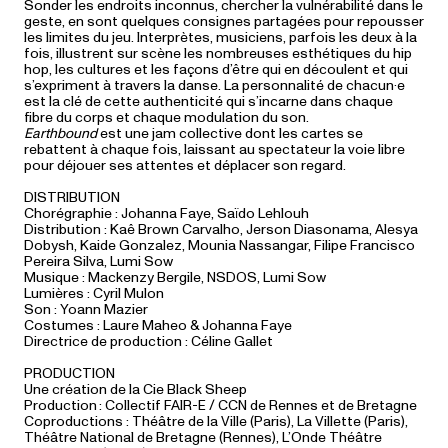
Sonder les endroits inconnus, chercher la vulnérabilité dans le
geste, en sont quelques consignes partagées pour repousser
les limites du jeu. Interprètes, musiciens, parfois les deux à la
fois, illustrent sur scène les nombreuses esthétiques du hip
hop, les cultures et les façons d’être qui en découlent et qui
s’expriment à travers la danse. La personnalité de chacun·e
est la clé de cette authenticité qui s’incarne dans chaque
fibre du corps et chaque modulation du son.
Earthbound
est une jam collective dont les cartes se
rebattent à chaque fois, laissant au spectateur la voie libre
pour déjouer ses attentes et déplacer son regard.
DISTRIBUTION
Chorégraphie : Johanna Faye, Saïdo Lehlouh
Distribution : Kaê Brown Carvalho, Jerson Diasonama, Alesya
Dobysh, Kaide Gonzalez, Mounia Nassangar, Filipe Francisco
Pereira Silva, Lumi Sow
Musique : Mackenzy Bergile, NSDOS, Lumi Sow
Lumières : Cyril Mulon
Son : Yoann Mazier
Costumes : Laure Maheo & Johanna Faye
Directrice de production : Céline Gallet
PRODUCTION
Une création de la Cie Black Sheep
Production : Collectif FAIR-E / CCN de Rennes et de Bretagne
Coproductions : Théâtre de la Ville (Paris), La Villette (Paris),
Théâtre National de Bretagne (Rennes), L’Onde Théâtre