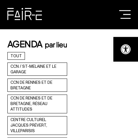
Skip
to
content
RECHERCHER :
Ouvrir la bar
AGENDA
par lieu
TOUT
CCN / ST-MELAINE ET LE
GARAGE
CCN DE RENNES ET DE
BRETAGNE
CCN DE RENNES ET DE
BRETAGNE, RÉSEAU
ATTITUDES
CENTRE CULTUREL
JACQUES PRÉVERT,
VILLEPARISIS