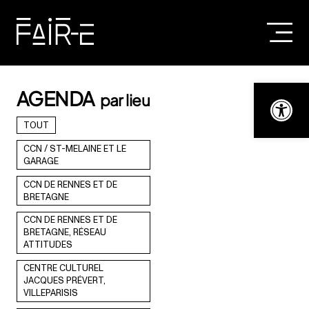
Skip
to
content
RECHERCHER :
Ouvrir la bar
AGENDA
par lieu
TOUT
CCN / ST-MELAINE ET LE
GARAGE
CCN DE RENNES ET DE
BRETAGNE
CCN DE RENNES ET DE
BRETAGNE, RÉSEAU
ATTITUDES
CENTRE CULTUREL
JACQUES PRÉVERT,
VILLEPARISIS