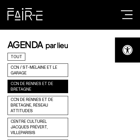
Skip
to
content
RECHERCHER :
Ouvrir la bar
AGENDA
par lieu
TOUT
CCN / ST-MELAINE ET LE
GARAGE
CCN DE RENNES ET DE
BRETAGNE
CCN DE RENNES ET DE
BRETAGNE, RÉSEAU
ATTITUDES
CENTRE CULTUREL
JACQUES PRÉVERT,
VILLEPARISIS