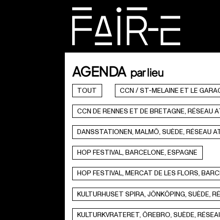
Skip
to
content
RECHERCHER :
AGENDA
par lieu
TOUT
CCN / ST-MELAINE ET LE GARA
CCN DE RENNES ET DE BRETAGNE, RÉSEAU 
DANSSTATIONEN, MALMÖ, SUÈDE, RÉSEAU A
HOP FESTIVAL, BARCELONE, ESPAGNE
HOP FESTIVAL, MERCAT DE LES FLORS, BAR
KULTURHUSET SPIRA, JÖNKÖPING, SUÈDE, 
KULTURKVRATERET, ÖREBRO, SUÈDE, RÉSEA